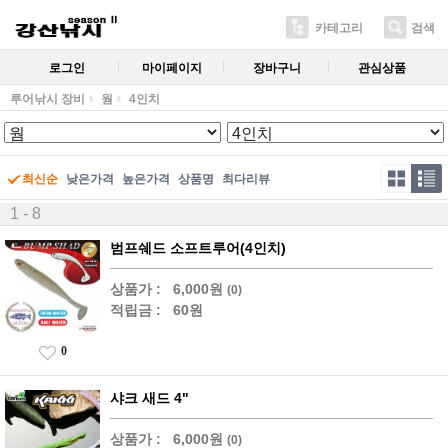
카테고리
검색
로그인
마이페이지
장바구니
관심상품
루어낚시 장비
웜
4인치
최신순
낮은가격
높은가격
상품명
최다리뷰
1 - 8
범프쉐드 소프트루어(4인치)
상품가 :
6,000원
(0)
적립금 :
60원
0
샤크 새드 4"
상품가 :
6,000원
(0)