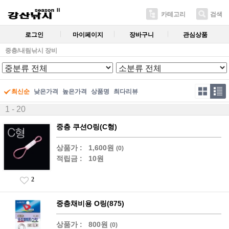
카테고리
검색
로그인
마이페이지
장바구니
관심상품
중층/내림낚시 장비
최신순
낮은가격
높은가격
상품명
최다리뷰
1 - 20
중층 쿠션O링(C형)
상품가 :
1,600원
(0)
적립금 :
10원
2
중층채비용 O링(875)
상품가 :
800원
(0)