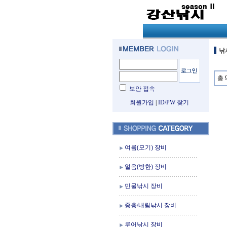
낚
총 
보안 접속
회원가입
|
ID/PW 찾기
여름(모기) 장비
얼음(방한) 장비
민물낚시 장비
중층/내림낚시 장비
루어낚시 장비