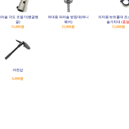
파라솔 각도 조절기(뱅글뱅
좌대용 파라솔 받침대(애니
의자용/보트폴대 죠
글)
웨어)
솔거치대
(품절
35,000원
35,000원
13,000원
야전삽
6,000원