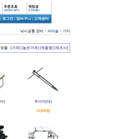
|
로그인
|
장바구니
|
고객센터
낚시공통 장비
>
파라솔
>
기타
정렬 :
[가격]
[높은가격]
[제품명]
[제조사]
아)
두더지(대)
18,000원