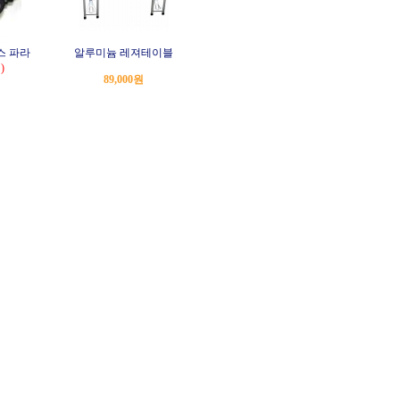
스 파라
알루미늄 레져테이블
)
89,000원