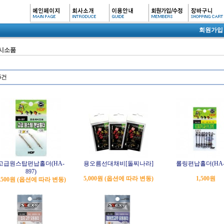
회원가입
시소품
6건
고급원스탑편납홀더(HA-
용오름선대채비[돌찌나라]
롤링편납홀더(HA-9
897)
5,000원 (옵션에 따라 변동)
1,500원
,500원 (옵션에 따라 변동)