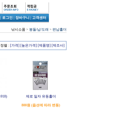
|
로그인
|
장바구니
|
고객센터
낚시소품
>
봉돌/납/도래
>
편납홀더
정렬 :
[가격]
[높은가격]
[제품명]
[제조사]
18)
제로 일자 유동홀더
800원 (옵션에 따라 변동)