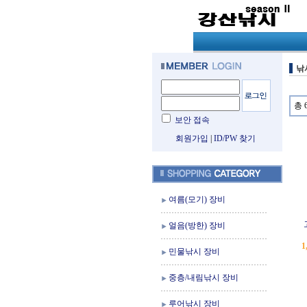
낚
총 
보안 접속
회원가입
|
ID/PW 찾기
여름(모기) 장비
얼음(방한) 장비
1
민물낚시 장비
중층/내림낚시 장비
루어낚시 장비