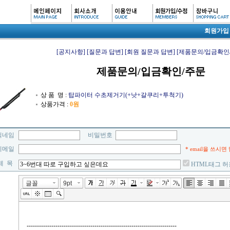
회원가입
[공지사항]
[질문과 답변]
[회원 질문과 답변]
[제품문의/입금확인
제품문의/입금확인/주문
상 품 명 :
탑파이터 수초제거기(+낫+갈쿠리+투척기)
상품가격 :
0원
닉네임
비밀번호
이메일
* email을 쓰시
제 목
HTML태그 허