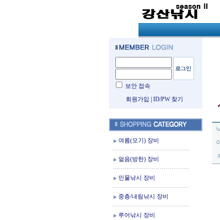
보안 접속
회원가입
|
ID/PW 찾기
여름(모기) 장비
얼음(방한) 장비
민물낚시 장비
중층/내림낚시 장비
루어낚시 장비