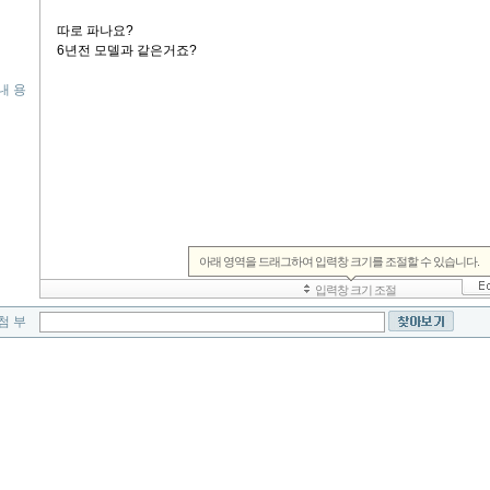
내 용
첨 부