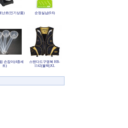
난로(인기상품)
순정실납(0.6)
컵 손잡이(4종세
스탠다드구명복 HB-
트)
1142(블랙)XL