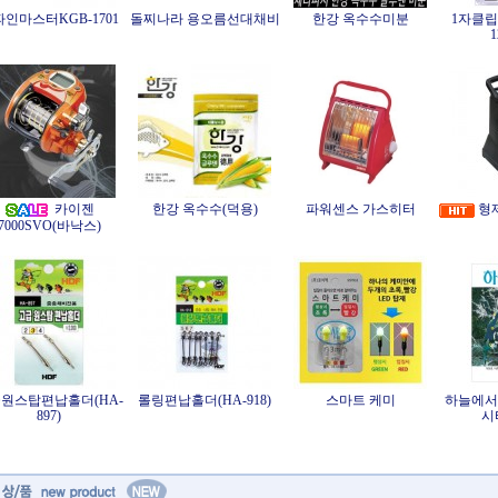
인마스터KGB-1701
돌찌나라 용오름선대채비
한강 옥수수미분
1자클립 
1
카이젠
한강 옥수수(덕용)
파워센스 가스히터
형제
7000SVO(바낙스)
원스탑편납홀더(HA-
롤링편납홀더(HA-918)
스마트 케미
하늘에서
897)
시