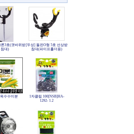
바론3호(갯바위받
[두성] 돌핀O형 5호 선상받
침대)
침대(파이프홀더용)
 옥수수미분
1자클립 100[NSB]HA-
1292- 1.2