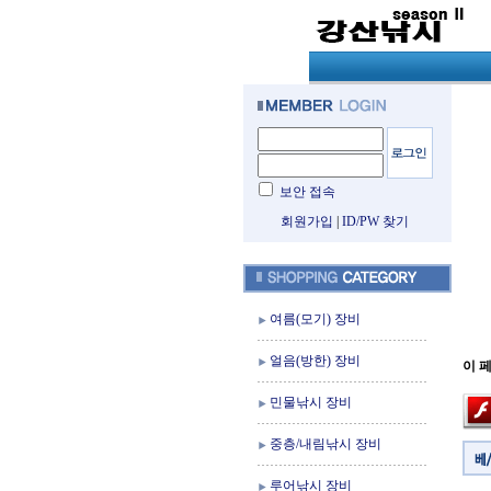
보안 접속
회원가입
|
ID/PW 찾기
여름(모기) 장비
얼음(방한) 장비
이 페
민물낚시 장비
중층/내림낚시 장비
루어낚시 장비