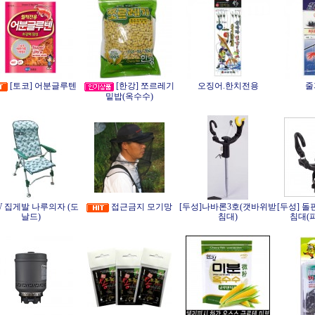
[토코] 어분글루텐
[한강] 쪼르레기
오징어.한치전용
줄
밑밥(옥수수)
W 집게발 나루의자 (도
접근금지 모기망
[두성]나바론3호(갯바위받
[두성] 돌
날드)
침대)
침대(