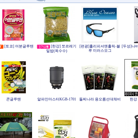
[토코] 어분글루텐
[한강] 쪼르레기
[편광]홀리피셔맨홀릭-블
[두성]나
루 미러스모그
밑밥(옥수수)
콘글루텐
알파인마스터KGB-1701
돌찌나라 용오름선대채비
한강