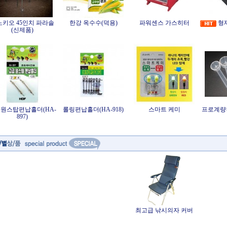
노키오 45인치 파라솔
한강 옥수수(덕용)
파워센스 가스히터
형제
(신제품)
원스탑편납홀더(HA-
롤링편납홀더(HA-918)
스마트 케미
프로계량
897)
최고급 낚시의자 커버