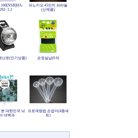
100[NSB]HA-
피노키오 45인치 파라솔
292- 1.2
(신제품)
난로(인기상품)
순정실납(0.6)
 본 대한민국 낚
프로계량컵 손잡이(4종세
터 대백과
트)