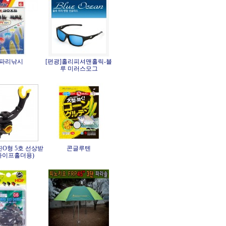
파리낚시
[편광]홀리피셔맨홀릭-블
루 미러스모그
핀O형 5호 선상받
콘글루텐
파이프홀더용)